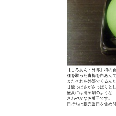
【しろあん・
外郎】梅の
種を取った青梅を白あん
またそれを
外郎でくるん
甘酸っぱさがさっぱりと
盛夏には清涼剤のような
さわやかなお菓子です。
日持ちは販売当日を含め3